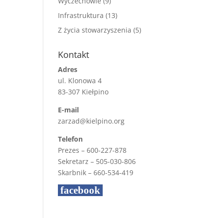
Wyczechowie
(9)
Infrastruktura
(13)
Z życia stowarzyszenia
(5)
Kontakt
Adres
ul. Klonowa 4
83-307 Kiełpino
E-mail
zarzad@kielpino.org
Telefon
Prezes – 600-227-878
Sekretarz – 505-030-806
Skarbnik – 660-534-419
facebook