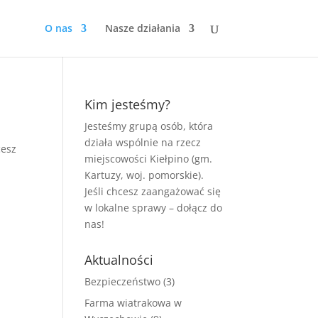
O nas
Nasze działania
Kim jesteśmy?
Jesteśmy grupą osób, która
działa wspólnie na rzecz
cesz
miejscowości Kiełpino (gm.
Kartuzy, woj. pomorskie).
Jeśli chcesz zaangażować się
w lokalne sprawy –
dołącz do
nas
!
Aktualności
Bezpieczeństwo
(3)
Farma wiatrakowa w