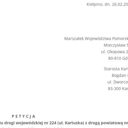
Kiełpino, dn. 26.02.20
Marszałek Województwa Pomorsk
Mieczysław 
ul. Okopowa 
80-810 Gd
Starosta Kar
Bogdan 
ul. Dworc
83-300 Ka
P E T Y C J A
 drogi wojewódzkiej nr 224 (ul. Kartuska) z drogą powiatową n