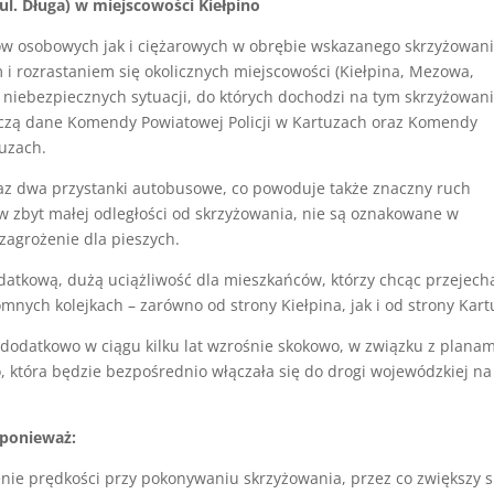
ul. Długa) w miejscowości Kiełpino
w osobowych jak i ciężarowych w obrębie wskazanego skrzyżowan
i rozrastaniem się okolicznych miejscowości (Kiełpina, Mezowa,
 niebezpiecznych sytuacji, do których dochodzi na tym skrzyżowan
adczą dane Komendy Powiatowej Policji w Kartuzach oraz Komendy
uzach.
raz dwa przystanki autobusowe, co powoduje także znaczny ruch
 w zbyt małej odległości od skrzyżowania, nie są oznakowane w
zagrożenie dla pieszych.
datkową, dużą uciążliwość dla mieszkańców, którzy chcąc przejech
mnych kolejkach – zarówno od strony Kiełpina, jak i od strony Kart
 dodatkowo w ciągu kilku lat wzrośnie skokowo, w związku z planam
 która będzie bezpośrednio włączała się do drogi wojewódzkiej na
 ponieważ:
nie prędkości przy pokonywaniu skrzyżowania, przez co zwiększy s