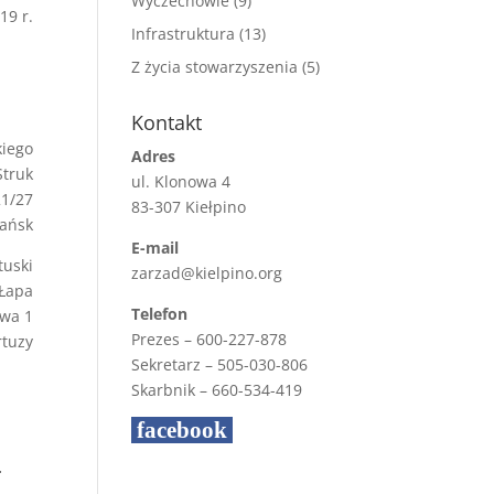
Wyczechowie
(9)
19 r.
Infrastruktura
(13)
Z życia stowarzyszenia
(5)
Kontakt
iego
Adres
Struk
ul. Klonowa 4
21/27
83-307 Kiełpino
ańsk
E-mail
tuski
zarzad@kielpino.org
Łapa
Telefon
owa 1
Prezes – 600-227-878
rtuzy
Sekretarz – 505-030-806
Skarbnik – 660-534-419
facebook
r