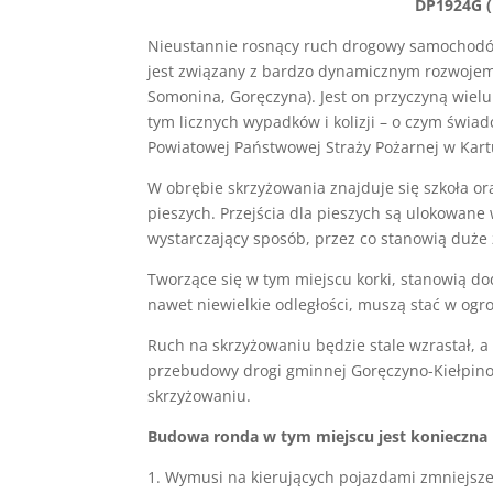
DP1924G (
Nieustannie rosnący ruch drogowy samochodó
jest związany z bardzo dynamicznym rozwojem 
Somonina, Goręczyna). Jest on przyczyną wielu
tym licznych wypadków i kolizji – o czym świ
Powiatowej Państwowej Straży Pożarnej w Kart
W obrębie skrzyżowania znajduje się szkoła o
pieszych. Przejścia dla pieszych są ulokowane
wystarczający sposób, przez co stanowią duże 
Tworzące się w tym miejscu korki, stanowią do
nawet niewielkie odległości, muszą stać w ogro
Ruch na skrzyżowaniu będzie stale wzrastał, a
przebudowy drogi gminnej Goręczyno-Kiełpino,
skrzyżowaniu.
Budowa ronda w tym miejscu jest konieczna
1. Wymusi na kierujących pojazdami zmniejsze