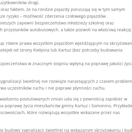
użytkowników drogi.
oraz faktem, że na rondzie pojazdy poruszają się w tym samym
sze ryzyko – możliwość zderzenia czołowego pojazdów.
pieszych zapewni bezpieczeństwo młodzieży szkolnej oraz
ch przystanków autobusowych, a także pozwoli na właściwą reakcję
ając równe prawa wszystkim pojazdom wjeżdżającym na skrzyżowan
olejek od strony Kiełpina lub Kartuz (bez potrzeby budowania
ezpieczeństwa w znacznym stopniu wpłyną na poprawę jakości życi
gnalizacji świetlnej nie rozwiąże narastających z czasem proble
wa uczestników ruchu i nie poprawi płynności ruchu.
owadzeniu postulowanych zmian uda się z pewnością zapobiec w
na poprawę życia mieszkańców gminy Kartuz i Somonino. Przykład
jscowościach, które rozwiązują wszystkie wskazane przez nas
e budowy sygnalizacji świetlnej na wskazanym skrzyżowaniu i bu